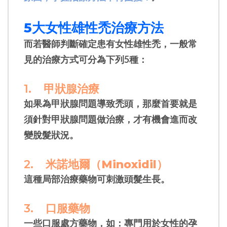
5大女性雄性禿治療方法
而若醫師判斷確定患有女性雄性禿，一般常
見的治療方式可分為下列5種：
1.
甲狀腺治療
如果為甲狀腺問題導致禿頭，那麼首要就是
須針對甲狀腺問題做治療，才有機會進而改
變脫髮狀況。
2.
米諾地爾（Minoxidil）
這種局部治療藥物可刺激頭髮生長。
3.
口服藥物
一些口服處方藥物，如：專門用於女性的孕