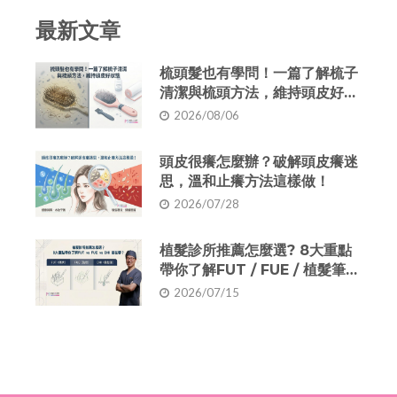
最新文章
梳頭髮也有學問！一篇了解梳子
清潔與梳頭方法，維持頭皮好狀
態
2026/08/06
頭皮很癢怎麼辦？破解頭皮癢迷
思，溫和止癢方法這樣做！
2026/07/28
植髮診所推薦怎麼選? 8大重點
帶你了解FUT / FUE / 植髮筆
（DHI）差別
2026/07/15