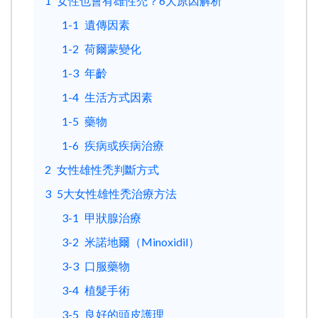
1
女性也會有雄性禿？6大原因解析
1-1
遺傳因素
1-2
荷爾蒙變化
1-3
年齡
1-4
生活方式因素
1-5
藥物
1-6
疾病或疾病治療
2
女性雄性禿判斷方式
3
5大女性雄性禿治療方法
3-1
甲狀腺治療
3-2
米諾地爾（Minoxidil）
3-3
口服藥物
3-4
植髮手術
3-5
良好的頭皮護理