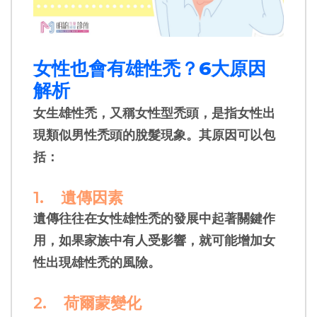
女性也會有雄性禿？6大原因
解析
女生雄性禿，又稱女性型禿頭，是指女性出
現類似男性禿頭的脫髮現象。其原因可以包
括：
1.
遺傳因素
遺傳往往在女性雄性禿的發展中起著關鍵作
用，如果家族中有人受影響，就可能增加女
性出現雄性禿的風險。
2.
荷爾蒙變化