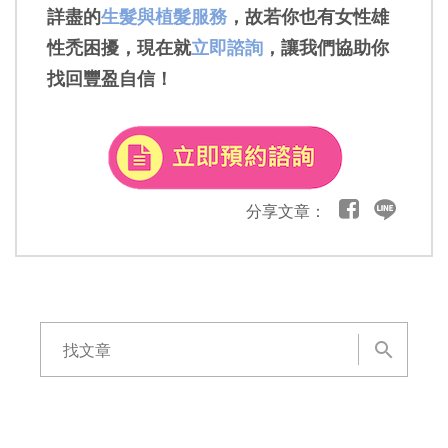
詳盡的
生髮與植髮服務
，故若你也有女性雄
性禿困擾，現在就
立即諮詢
，讓我們協助你
找回豐盈自信！
分享文章：