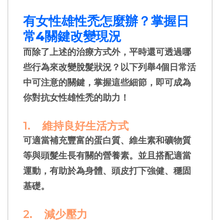
有女性雄性禿怎麼辦？掌握日
常4關鍵改變現況
而除了上述的治療方式外，平時還可透過哪
些行為來改變脫髮狀況？以下列舉4個日常活
中可注意的關鍵，掌握這些細節，即可成為
你對抗女性雄性禿的助力！
1.
維持良好生活方式
可適當補充豐富的蛋白質、維生素和礦物質
等與頭髮生長有關的營養素。並且搭配適當
運動，有助於為身體、頭皮打下強健、穩固
基礎。
2.
減少壓力