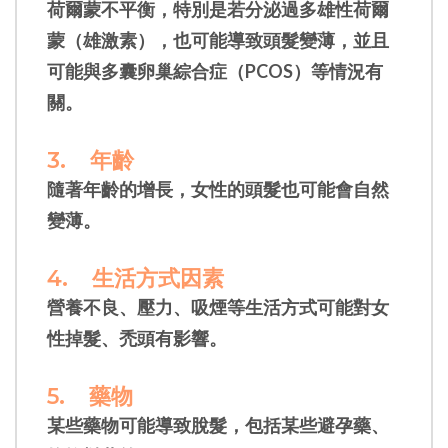
荷爾蒙不平衡，特別是若分泌過多雄性荷爾
蒙（雄激素），也可能導致頭髮變薄，並且
可能與多囊卵巢綜合症（PCOS）等情況有
關。
3.
年齡
隨著年齡的增長，女性的頭髮也可能會自然
變薄。
4.
生活方式因素
營養不良、壓力、吸煙等生活方式可能對女
性掉髮、禿頭有影響。
5.
藥物
某些藥物可能導致脫髮，包括某些避孕藥、