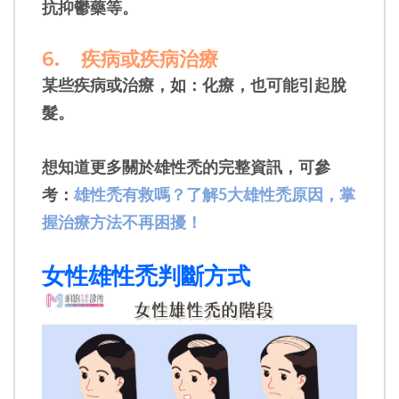
抗抑鬱藥等。
6.
疾病或疾病治療
某些疾病或治療，如：化療，也可能引起脫
髮。
想知道更多關於雄性禿的完整資訊，可參
考：
雄性禿有救嗎？了解5大雄性禿原因，掌
握治療方法不再困擾！
女性雄性禿判斷方式