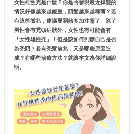
女性雄性禿是什麼？你是否發現最近掉髮的
情況好像越來越嚴重，頭髮越來越稀薄？若
有這些徵兆，建議要開始多加注意了。除了
男性會有禿頭症狀外，女性也有可能會有
「女性雄性禿」！但是該如何判斷自己是否
為禿頭？若有禿髮前兆，又是哪些原因造
成？有哪些治療方法？就讓本文為你詳細說
明。