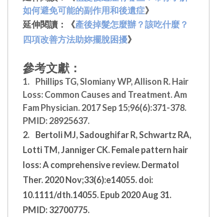
如何避免可能的副作用和後遺症
》
延伸閱讀：《
產後掉髮怎麼辦？該吃什麼？
四項改善方法助妳擺脫困擾
》
參考文獻
：
1.
Phillips TG, Slomiany WP, Allison R. Hair
Loss: Common Causes and Treatment. Am
Fam Physician. 2017 Sep 15;96(6):371-378.
PMID: 28925637.
2.
Bertoli MJ, Sadoughifar R, Schwartz RA,
Lotti TM, Janniger CK. Female pattern hair
loss: A comprehensive review. Dermatol
Ther. 2020 Nov;33(6):e14055. doi:
10.1111/dth.14055. Epub 2020 Aug 31.
PMID: 32700775.