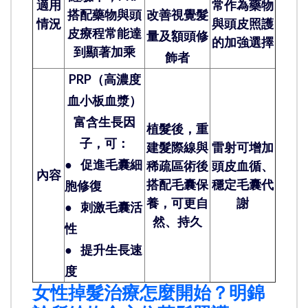
適用
常作為藥物
搭配藥物與頭
改善視覺髮
情況
與頭皮照護
皮療程常能達
量及額頭修
的加強選擇
到顯著加乘
飾者
PRP（高濃度
血小板血漿）
富含生長因
植髮後，重
子，可：
建髮際線與
雷射可增加
●
促進毛囊細
稀疏區術後
頭皮血循、
內容
搭配毛囊保
穩定毛囊代
胞修復
養，可更自
謝
●
刺激毛囊活
然、持久
性
●
提升生長速
度
女性掉髮治療怎麼開始？明錦