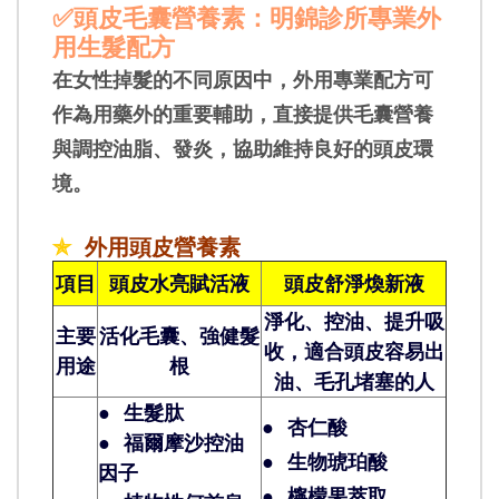
✅頭皮毛囊營養素
：明錦診所專業外
用生髮配方
在女性掉髮的不同原因中，外用專業配方可
作為用藥外的重要輔助，直接提供毛囊營養
與調控油脂、發炎，協助維持良好的頭皮環
境。
✯
外用頭皮營養素
項目
頭皮水亮賦活液
頭皮舒淨煥新液
淨化、控油、提升吸
主要
活化毛囊、強健髮
收，適合頭皮容易出
用途
根
油、毛孔堵塞的人
● 生髮肽
● 杏仁酸
●
福爾摩沙控油
●
生物琥珀酸
因子
●
檸檬果萃取