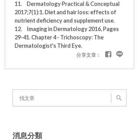
11.
Dermatology Practical & Conceptual
2017;7(1):1. Diet and hair loss: effects of
nutrient deficiency and supplement use.
12.
Imaging in Dermatology 2016, Pages
29-41. Chapter 4 - Trichoscopy: The
Dermatologist's Third Eye.
分享文章：
消息分類