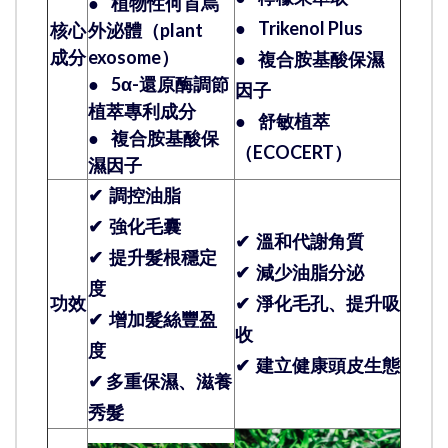
●
植物性何首烏
●
Trikenol Plus
核心
外泌體（plant
成分
exosome）
●
複合胺基酸保濕
●
5α-還原酶調節
因子
植萃專利成分
●
舒敏植萃
●
複合胺基酸保
（
ECOCERT
）
濕因子
✔ 調控油脂
✔ 強化毛囊
✔ 溫和代謝角質
✔ 提升髮根穩定
✔ 減少油脂分泌
度
功效
✔ 淨化毛孔、提升吸
✔ 增加髮絲豐盈
收
度
✔ 建立健康頭皮生態
✔ 多重保濕、滋養
秀髮