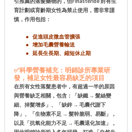
引推薦的落髮藥物的，但Finasteride 對有生
育計劃或育齡期女性為禁止使用，需非常謹
慎，作用包括：
● 促進頭皮微血管擴張
● 增加毛囊營養輸送
● 延長生長期、縮短休止期
✅科學營養補充：明錦診所專業研
發，補足女性最容易缺乏的項目
在所有女性落髮患者中，有超過一半的原因
與營養缺乏相關，包含：「缺鐵 → 髮絲變
細、掉髮增多」、「缺鋅 → 毛囊代謝下
降」、「生物素不足 → 髮幹脆弱、易斷」，
以及「抗氧化能力不足 → 毛囊退化加速」，
因此明錦診所投入多年研發，打造 「自然生