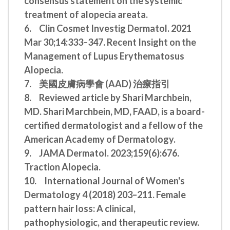
consensus statement on the systemic
treatment of alopecia areata.
6.
Clin Cosmet Investig Dermatol. 2021
Mar 30;14:333–347. Recent Insight on the
Management of Lupus Erythematosus
Alopecia.
7.
美國皮膚病學會 (AAD) 治療指引
8.
Reviewed article by Shari Marchbein,
MD. Shari Marchbein, MD, FAAD, is a board-
certified dermatologist and a fellow of the
American Academy of Dermatology.
9.
JAMA Dermatol. 2023;159(6):676.
Traction Alopecia.
10.
International Journal of Women's
Dermatology 4 (2018) 203–211. Female
pattern hair loss: A clinical,
pathophysiologic, and therapeutic review.