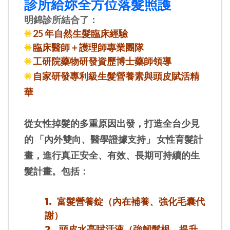
診所給妳全方位落髮照護
明錦診所結合了：
☀︎
25 年自然生髮臨床經驗
☀︎
臨床醫師＋護理師專業團隊
☀︎
工研院藥物研發資歷博士藥師領導
☀︎
自家研發專利級生髮營養素與頭皮賦活精
華
從女性掉髮的多重原因出發，打造全台少見
的 「內外雙向、醫學證據支持」 女性育髮計
畫，進行真正安全、有效、長期可持續的生
髮計畫。包括：
富髮營養錠（內在補養、強化毛囊代
1.
謝）
頭皮水亮賦活液（強韌髮根、提升
2.