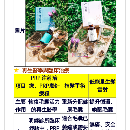
圖片
✯
再生醫學與臨床治療
PRP 注射治
低能量生髮
項目
療、PRP魔針
植髮手術
雷射
療程
主要
恢復毛囊活力
重新分配健
提升循環、
作用
的再生醫學
康毛囊
喚醒毛囊
適合毛囊已
明錦診所臨床
無痛、安全
萎縮或需要
經驗中，PRP