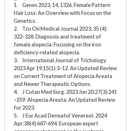
1.
Genes 2023, 14, 1326. Female Pattern
Hair Loss: An Overview with Focus on the
Genetics.
2.
Tzu Chi Medical Journal 2023; 35 (4):
322-328. Diagnosis and treatment of
female alopecia: Focusing on the iron
deficiency‑related alopecia.
3.
International Journal of Trichology.
2023 Apr 19;15(1):3–12. An Updated Review
on Current Treatment of Alopecia Areata
and Newer Therapeutic Options.
4.
J Cutan Med Surg. 2023 Jun 20;27(3):241
–259. Alopecia Areata: An Updated Review
for 2023.
5.
J Eur Acad Dermatol Venereol. 2024
Apr;38(4):687-694. European expert